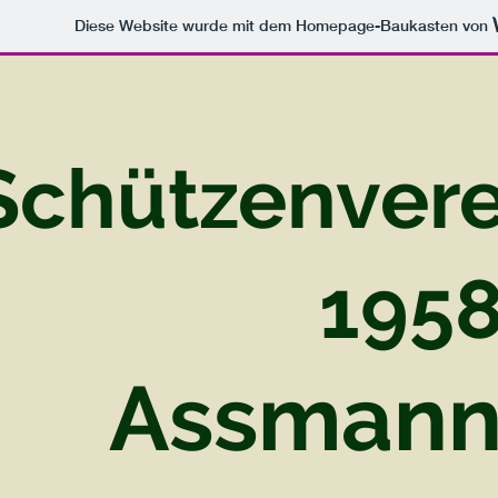
Diese Website wurde mit dem Homepage-Baukasten von
Schützenvere
1958
Assma
nn