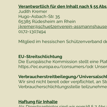
Verantwortlich für den Inhalt nach § 55 Abs.
Judith Kremer
Hugo-Asbach-Str. 35
65385 Rüdesheim am Rhein
j.kremer@schuetzenverein-assmannshause
0172-1307494
Mitglied im hessischen Schützenverband 
EU-Streitschlichtung
Die Europäische Kommission stellt eine Plat
https://ec.europa.eu/consumers/odr.
Unsere
Verbraucherstreitbeilegung/Universalschl
Wir sind nicht bereit oder verpflichtet, an 
Verbraucherschlichtungsstelle teilzunehme
Haftung für Inhalte
Als Diensteanbieter sind wir gemäß § 7 Abs